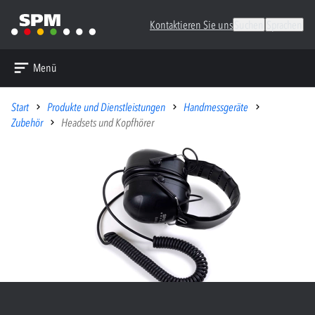
Kontaktieren Sie uns
Suchen
Sprachen
Menü
Start
Produkte und Dienstleistungen
Handmessgeräte
Zubehör
Headsets und Kopfhörer