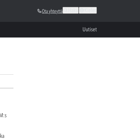
Haku
Kielet
Ota yhteyttä
Uutiset
M:s
ska