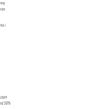
unna
aran
na i
start
med 50%