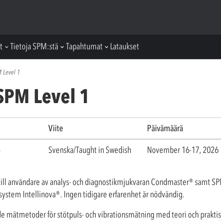
t
Tietoja SPM:stä
Tapahtumat
Lataukset
 Level 1
SPM Level 1
Viite
Päivämäärä
n
Svenska/Taught in Swedish
November 16-17, 2026
till användare av analys- och diagnostikmjukvaran Condmaster
®
samt SP
system Intellinova
®
. Ingen tidigare erfarenhet är nödvändig.
 mätmetoder för stötpuls- och vibrationsmätning med teori och prakti