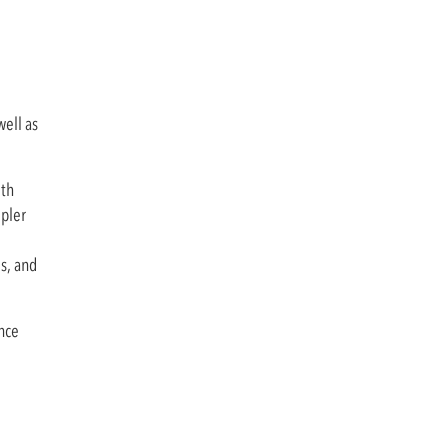
well as
ith
mpler
s, and
ence