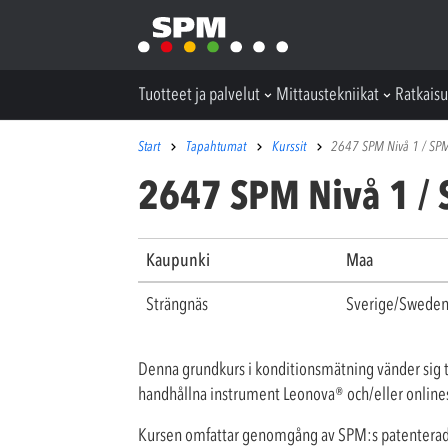
Tuotteet ja palvelut
Mittaustekniikat
Ratkaisu
Start
Tapahtumat
Kurssit
2647 SPM Nivå 1 / SPM
2647 SPM Nivå 1 / 
Kaupunki
Maa
Strängnäs
Sverige/Swede
Denna grundkurs i konditionsmätning vänder sig 
handhållna instrument Leonova
®
och/eller online
Kursen omfattar genomgång av SPM:s patenterade