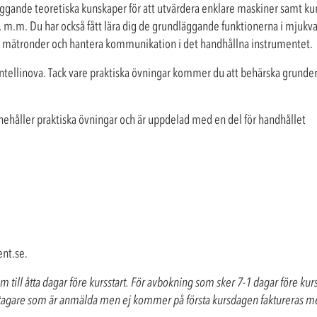
ggande teoretiska kunskaper för att utvärdera enklare maskiner samt k
, m.m. Du har också fått lära dig de grundläggande funktionerna i mjukv
 mätronder och hantera kommunikation i det handhållna instrumentet.
Intellinova. Tack vare praktiska övningar kommer du att behärska grunder
nehåller praktiska övningar och är uppdelad med en del för handhållet
nt.se
.
 till åtta dagar före kursstart. För avbokning som sker 7-1 dagar före kurs
Deltagare som är anmälda men ej kommer på första kursdagen faktureras 