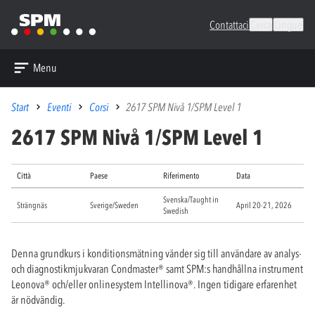
Contattaci
Cerca
Lingue
Menu
Start
Eventi
Corsi
2617 SPM Nivå 1/SPM Level 1
2617 SPM Nivå 1/SPM Level 1
Città
Paese
Riferimento
Data
Svenska/Taught in
Strängnäs
Sverige/Sweden
April 20-21, 2026
Swedish
Denna grundkurs i konditionsmätning vänder sig till användare av analys-
och diagnostikmjukvaran Condmaster
®
samt SPM:s handhållna instrument
Leonova
®
och/eller onlinesystem Intellinova
®
. Ingen tidigare erfarenhet
är nödvändig.