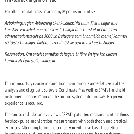
För offert, kontakta oss på
academy@spminstrument.se
.
Avbokningsregler: Avbokning sker kostnadsfritt fram till åtta dagar före
kursstart. För avbokning som sker 7-1 dagar före kursstart debiteras en
administrationsavgift på 3000 kr. Deltagare som är anmälda men ej kommer
på första kursdagen faktureras med 50% av den totala kurskostnaden.
Reservation: Om antalet anmälda deltagare är färre än fyra kan kursen
komma att flyttas eller ställas in.
This introductory course in condition monitoring is aimed at users of the
analysis and diagnostic software Condmaster® as well as SPM’s handheld
instrument Leonova® and/or the online system Intellinova®. No previous
experience is required.
The course includes an overview of SPM’s patented measurement methods
for shock pulse and vibration measurement, with both theory and practical
exercises. After completing the course, you will have basic theoretical
knowledge to evaluate simpler machines and identify bearing damage