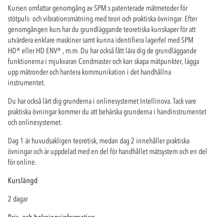
Kursen omfattar genomgång av SPM:s patenterade mätmetoder för
stötpuls- och vibrationsmätning med teori och praktiska övningar. Efter
genomgången kurs har du grundläggande teoretiska kunskaper för att
utvärdera enklare maskiner samt kunna identifiera lagerfel med SPM
HD
®
eller HD ENV
®
, m.m. Du har också fått lära dig de grundläggande
funktionerna i mjukvaran Condmaster och kan skapa mätpunkter, lägga
upp mätronder och hantera kommunikation i det handhållna
instrumentet.
Du har också lärt dig grunderna i onlinesystemet Intellinova. Tack vare
praktiska övningar kommer du att behärska grunderna i handinstrumentet
och onlinesystemet.
Dag 1 är huvudsakligen teoretisk, medan dag 2 innehåller praktiska
övningar och är uppdelad med en del för handhållet mätsystem och en del
för online.
Kurslängd
2 dagar
Pris- och bokningsinformation