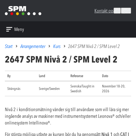
Kontakt oss
Søk
Språk
Meny
Start
Arrangementer
Kurs
2647 SPM Nivå 2 / SPM Level 2
2647 SPM Nivå 2 / SPM Level 2
By
Land
Referanse
Dato
Svenska/Taught in
November 18-20,
Strängnäs
Sverige/Sweden
Swedish
2026
Nivå 2 i konditionsmätning vänder sig till användare som vill lära sig mer
ingående analys av maskiner med instrumentsystemet Leonova
®
och/eller
onlinesystem Intellinova
®
.
För största möjliga utbyte av kursen bör du ha genomgått
Nivå 1
och
CAT I