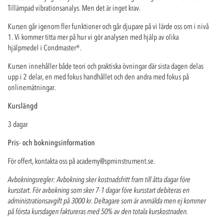
Tillämpad vibrationsanalys. Men det är inget krav.
Kursen går igenom fler funktioner och går djupare på vi lärde oss om i nivå
1. Vi kommer titta mer på hur vi gör analysen med hjälp av olika
hjälpmedel i Condmaster
®
.
Kursen innehåller både teori och praktiska övningar där sista dagen delas
upp i 2 delar, en med fokus handhållet och den andra med fokus på
onlinemätningar.
Kurslängd
3 dagar
Pris- och bokningsinformation
För offert, kontakta oss på
academy@spminstrument.se
.
Avbokningsregler: Avbokning sker kostnadsfritt fram till åtta dagar före
kursstart. För avbokning som sker 7-1 dagar före kursstart debiteras en
administrationsavgift på 3000 kr. Deltagare som är anmälda men ej kommer
på första kursdagen faktureras med 50% av den totala kurskostnaden.