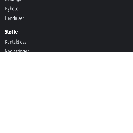
Nyheter
Hendelser
Støtte
Kontakt oss
Nedlastinger
SPM International
Marine & Offshore
SPM North America
SPM Academy
Connect
LinkedIn