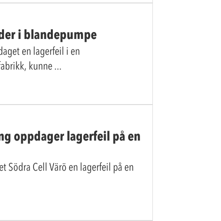
ader i blandepumpe
aget en lagerfeil i en
fabrikk, kunne
ing oppdager lagerfeil på en
et Södra Cell Värö en lagerfeil på en