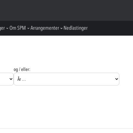
ger
Om SPM
Arrangementer
Nedlastinger
og / eller: