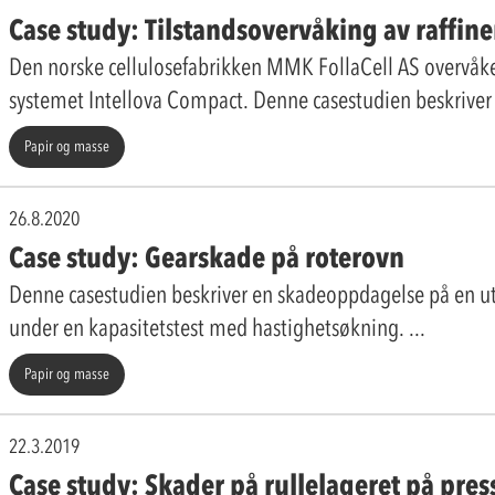
Case study: Tilstandsovervåking av raffin
Den norske cellulosefabrikken MMK FollaCell AS overvåker
systemet Intellova Compact. Denne casestudien beskriver 
Papir og masse
26.8.2020
Case study: Gearskade på roterovn
Denne casestudien beskriver en skadeoppdagelse på en u
under en kapasitetstest med hastighetsøkning.
Papir og masse
22.3.2019
Case study: Skader på rullelageret på pre