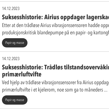
14.12.2023
Suksesshistorie: Airius oppdager lagersk
Etter at den trådløse Airius vibrasjonssensoren hadde oppd
produksjonskritisk blandepumpe på en papir- og kartong
Papir og masse
14.12.2023
Suksesshistorie: Trådløs tilstandsovervåk
primærluftvifte
Ved hjelp av trådløse vibrasjonssensorer fra Airius oppdag
primærluftvifte i et kjelerom, noe som ga to måneders
Papir og masse