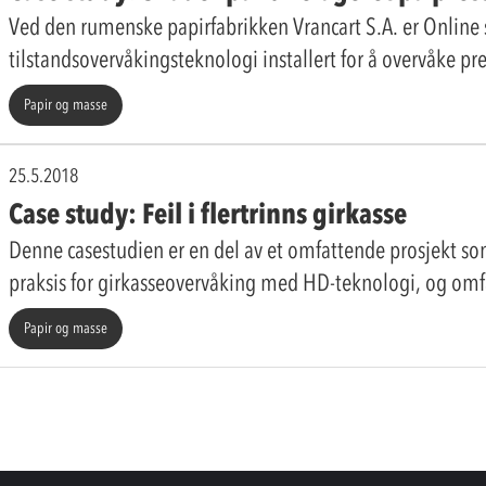
Ved den rumenske papirfabrikken Vrancart S.A. er Onlin
tilstandsovervåkingsteknologi installert for å overvåke pr
Papir og masse
25.5.2018
Case study: Feil i flertrinns girkasse
Denne casestudien er en del av et omfattende prosjekt so
praksis for girkasseovervåking med HD-teknologi, og omf
Papir og masse