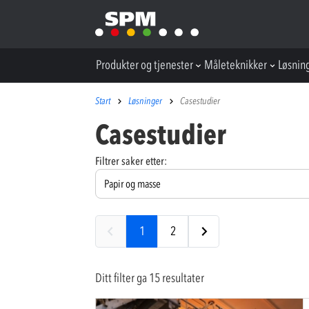
Produkter og tjenester
Måleteknikker
Løsnin
Start
Løsninger
Casestudier
Casestudier
Filtrer saker etter:
1
2
Ditt filter ga 15 resultater