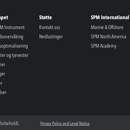
apet
Støtte
SPM International
M Instrument
Kontakt oss
Marine & Offshore
ndsovervåking
Nedlastinger
SPM North America
soptimalisering
SPM Academy
ter og tjenester
ier
ger
er
lser
forbeholdt.
Privacy Policy and Legal Notice