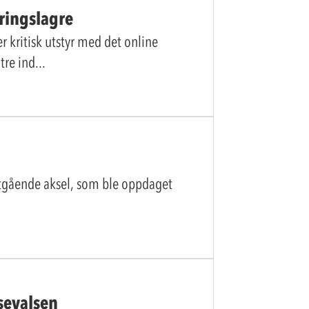
eringslagre
 kritisk utstyr med det online
tre ind
tgående aksel, som ble oppdaget
ssevalsen