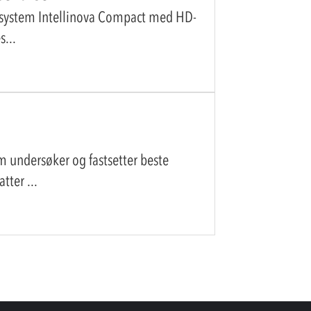
e system Intellinova Compact med HD-
es
m undersøker og fastsetter beste
atter