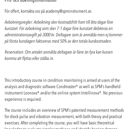
För offert, kontakta oss på
academy@spminstrument.se
.
Avbokningsregler: Avbokning sker kostnadsfritt fram till åtta dagar före
kursstart. För avbokning som sker 7-1 dagar före kursstart debiteras en
administrationsavgift på 3000 kr. Deltagare som är anmälda men ej kommer
på första kursdagen faktureras med 50% av den totala kurskostnaden.
Reservation: Om antalet anmälda deltagare är färre än fyra kan kursen
komma att flyttas eller ställas in.
This introductory course in condition monitoring is aimed at users of the
analysis and diagnostic software Condmaster® as well as SPM’s handheld
instrument Leonova® and/or the online system Intellinova®. No previous
experience is required.
The course includes an overview of SPM’s patented measurement methods
for shock pulse and vibration measurement, with both theory and practical
exercises. After completing the course, you will have basic theoretical
knowledge to evaluate simpler machines and identify bearing damage