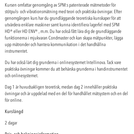
Kursen omfattar genomgång av SPM:s patenterade mätmetoder för
stötpuls- och vibrationsmätning med teori och praktiska övningar. Efter
genomgången kurs har du grundläggande teoretiska kunskaper för att
utvärdera enklare maskiner samt kunna identifiera lagerfel med SPM
HD
®
eller HD ENV
®
, m.m. Du har också fått lära dig de grundläggande
funktionerna i mjukvaran Condmaster och kan skapa mätpunkter, lägga
upp mätronder och hantera kommunikation i det handhållna
instrumentet.
Du har också lärt dig grunderna i onlinesystemet Intellinova. Tack vare
praktiska övningar kommer du att behärska grunderna i handinstrumentet
och onlinesystemet.
Dag 1 är huvudsakligen teoretisk, medan dag 2 innehåller praktiska
övningar och är uppdelad med en del för handhållet mätsystem och en del
för online.
Kurslängd
2 dagar
Pris- och bokningsinformation