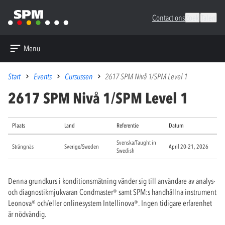
Contact ons
Zoek
Talen
Menu
Start
Events
Cursussen
2617 SPM Nivå 1/SPM Level 1
2617 SPM Nivå 1/SPM Level 1
Plaats
Land
Referentie
Datum
Svenska/Taught in
Strängnäs
Sverige/Sweden
April 20-21, 2026
Swedish
Denna grundkurs i konditionsmätning vänder sig till användare av analys-
och diagnostikmjukvaran Condmaster
®
samt SPM:s handhållna instrument
Leonova
®
och/eller onlinesystem Intellinova
®
. Ingen tidigare erfarenhet
är nödvändig.