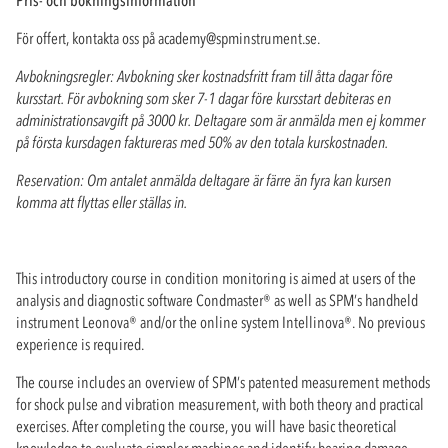
För offert, kontakta oss på
academy@spminstrument.se
.
Avbokningsregler: Avbokning sker kostnadsfritt fram till åtta dagar före
kursstart. För avbokning som sker 7-1 dagar före kursstart debiteras en
administrationsavgift på 3000 kr. Deltagare som är anmälda men ej kommer
på första kursdagen faktureras med 50% av den totala kurskostnaden.
Reservation: Om antalet anmälda deltagare är färre än fyra kan kursen
komma att flyttas eller ställas in.
This introductory course in condition monitoring is aimed at users of the
analysis and diagnostic software Condmaster® as well as SPM’s handheld
instrument Leonova® and/or the online system Intellinova®. No previous
experience is required.
The course includes an overview of SPM’s patented measurement methods
for shock pulse and vibration measurement, with both theory and practical
exercises. After completing the course, you will have basic theoretical
knowledge to evaluate simpler machines and identify bearing damage