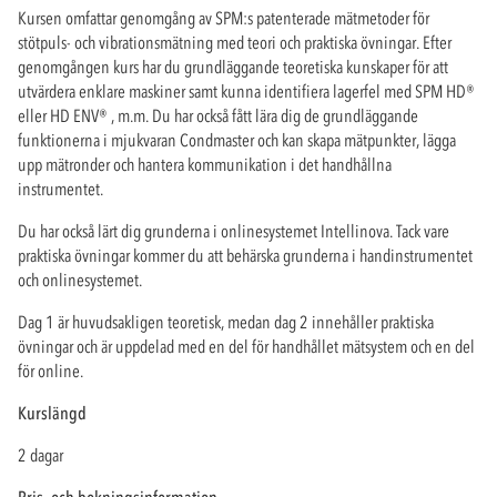
Kursen omfattar genomgång av SPM:s patenterade mätmetoder för
stötpuls- och vibrationsmätning med teori och praktiska övningar. Efter
genomgången kurs har du grundläggande teoretiska kunskaper för att
utvärdera enklare maskiner samt kunna identifiera lagerfel med SPM HD
®
eller HD ENV
®
, m.m. Du har också fått lära dig de grundläggande
funktionerna i mjukvaran Condmaster och kan skapa mätpunkter, lägga
upp mätronder och hantera kommunikation i det handhållna
instrumentet.
Du har också lärt dig grunderna i onlinesystemet Intellinova. Tack vare
praktiska övningar kommer du att behärska grunderna i handinstrumentet
och onlinesystemet.
Dag 1 är huvudsakligen teoretisk, medan dag 2 innehåller praktiska
övningar och är uppdelad med en del för handhållet mätsystem och en del
för online.
Kurslängd
2 dagar
Pris- och bokningsinformation