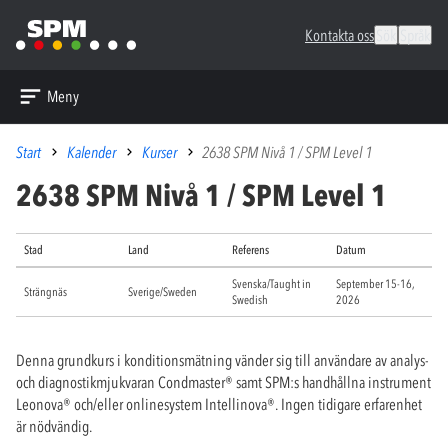
Kontakta oss
Sök
Språk
Meny
Start
Kalender
Kurser
2638 SPM Nivå 1 / SPM Level 1
2638 SPM Nivå 1 / SPM Level 1
Stad
Land
Referens
Datum
Svenska/Taught in
September 15-16,
Strängnäs
Sverige/Sweden
Swedish
2026
Denna grundkurs i konditionsmätning vänder sig till användare av analys-
och diagnostikmjukvaran Condmaster
®
samt SPM:s handhållna instrument
Leonova
®
och/eller onlinesystem Intellinova
®
. Ingen tidigare erfarenhet
är nödvändig.