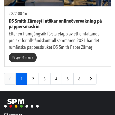
2022-08-16
DS Smith Zărnești utökar onlineövervakning på
pappersmaskin
Efter en framgångsrik första etapp av ett omfattande
projekt för tillståndskontroll sommaren 2021 har det
rumänska pappersbruket DS Smith Paper Zărneș
Papper & massa
1
2
3
4
5
6