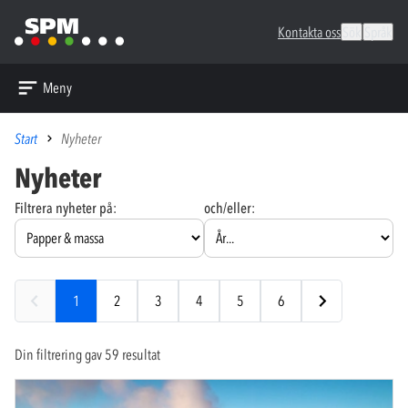
Kontakta oss
Sök
Språk
Meny
Start
Nyheter
Nyheter
Filtrera nyheter på:
och/eller:
1
2
3
4
5
6
Din filtrering gav 59 resultat