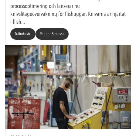
processoptimering och lanserar nu
knivslitageövervakning för flishuggar. Knivarna är hjärtat
i flish
Träindustri
Papper & massa