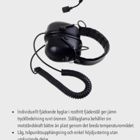
lndividuellt fjädrande byglar i rostfritt fjäderstål ger jämn
tryckfördelning runt öronen. Stålbyglarna behåller sin
motståndskraft bättre än plast genom det breda temperaturområdet.
Låg, tvåpunktsupphängning och enkel höjdjustering utan
utskjutande delar.