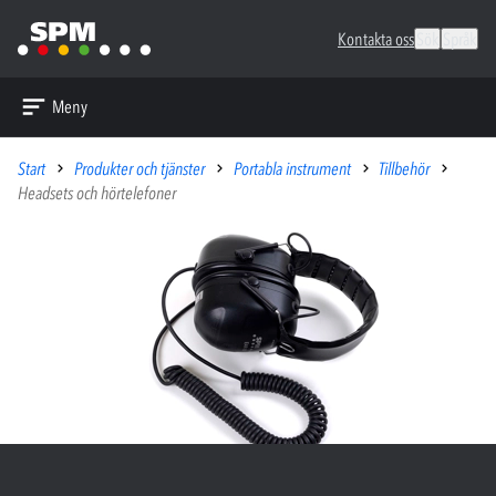
Kontakta oss
Sök
Språk
Meny
Start
Produkter och tjänster
Portabla instrument
Tillbehör
Headsets och hörtelefoner