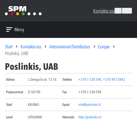
Kontakta oss
Sök
Språk
Meny
Start
Kontakta oss
International Distributors
Europe
Poslinkis, UAB
Poslinkis, UAB
Adress
J.Zemgulio str. 13-16
Telefon
+370 7-330 598, +370-98 73842
Postnummer
LT-50190
Fax
+370 7-330 598
Stad
KAUNAS
Epost
info@poslinkis.lt
Land
LITHUANIA
Hemsida
http://poslinkis.lt