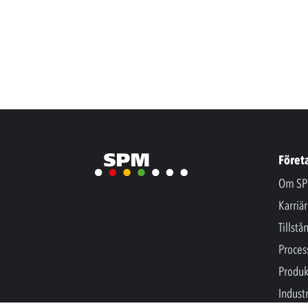
Föret
Om SP
Karriär
Tillstå
Proces
Produk
Industr