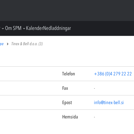
r
Om SPM
Kalender
Nedladdningar
ope
Tinex & Bell d.o.o. (3)
Telefon
+386 (0)4 279 22 22
Fax
-
Epost
info@tinex-bell.si
Hemsida
-