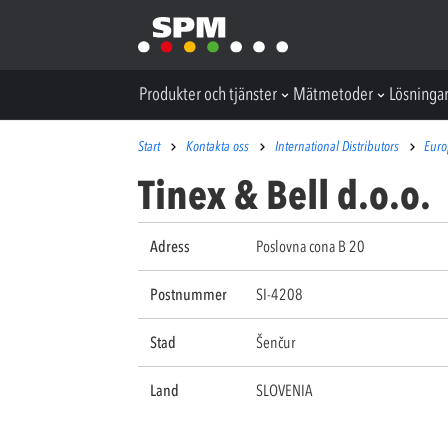
Produkter och tjänster
Mätmetoder
Lösninga
Start
Kontakta oss
International Distributors
Eur
Tinex & Bell d.o.o.
Adress
Poslovna cona B 20
Postnummer
SI-4208
Stad
Šenčur
Land
SLOVENIA