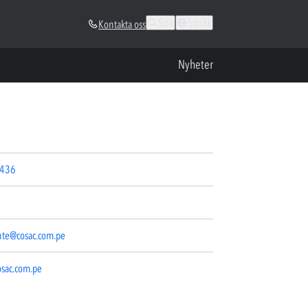
Sök
Språk
Kontakta oss
Nyheter
7436
nte@cosac.com.pe
osac.com.pe