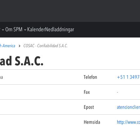
r
Om SPM
Kalender
Nedladdningar
h America
COSAC - Confiabilidad S.A.C.
ad S.A.C.
na
Telefon
+51 1 349
Fax
-
Epost
atencionclie
Hemsida
http://www.c