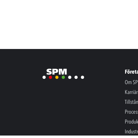
Föret
Om SP
Karriär
Tillstå
Proces
Produk
Industr