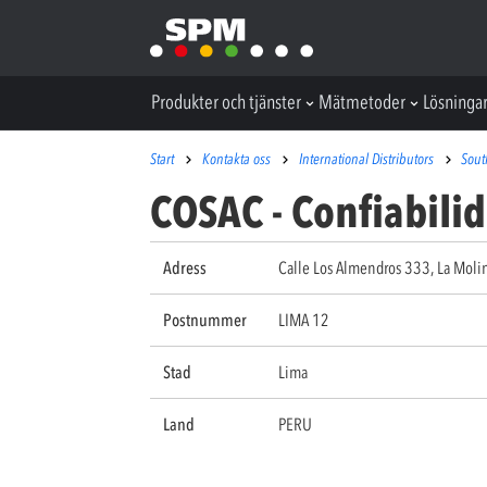
Produkter och tjänster
Mätmetoder
Lösninga
Start
Kontakta oss
International Distributors
Sout
COSAC - Confiabilid
Adress
Calle Los Almendros 333, La Moli
Postnummer
LIMA 12
Stad
Lima
Land
PERU