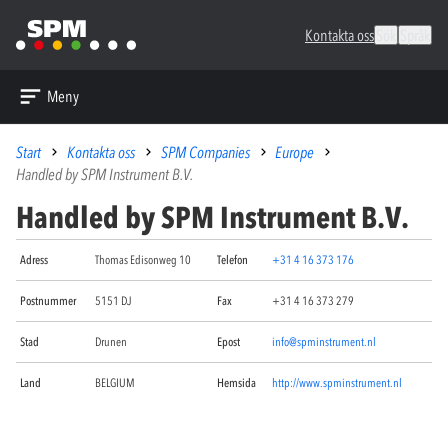
Kontakta oss
Sök
Språk
Meny
Start
Kontakta oss
SPM Companies
Europe
Handled by SPM Instrument B.V.
Handled by SPM Instrument B.V.
Adress
Thomas Edisonweg 10
Telefon
+31 4 16 373 176
Postnummer
5151 DJ
Fax
+31 4 16 373 279
Stad
Drunen
Epost
info@spminstrument.nl
Land
BELGIUM
Hemsida
http://www.spminstrument.nl