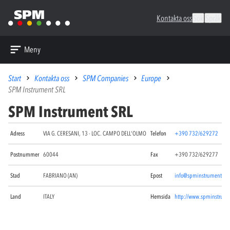
Kontakta oss
Sök
Språk
Meny
Start
Kontakta oss
SPM Companies
Europe
SPM Instrument SRL
SPM Instrument SRL
Adress
VIA G. CERESANI, 13 - LOC. CAMPO DELL'OLMO
Telefon
+390 732/629272
Postnummer
60044
Fax
+390 732/629277
Stad
FABRIANO (AN)
Epost
info@spminstrument.it
Land
ITALY
Hemsida
http://www.spminstrume