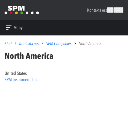
Kontakta oss
Sök
Språk
Meny
Start
Kontakta oss
SPM Companies
North America
North America
United States
SPM Instrument, Inc.