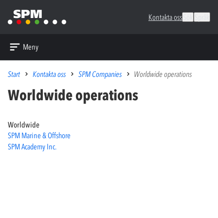
Kontakta oss
Sök
Språk
Meny
Start
Kontakta oss
SPM Companies
Worldwide operations
Worldwide operations
Worldwide
SPM Marine & Offshore
SPM Academy Inc.