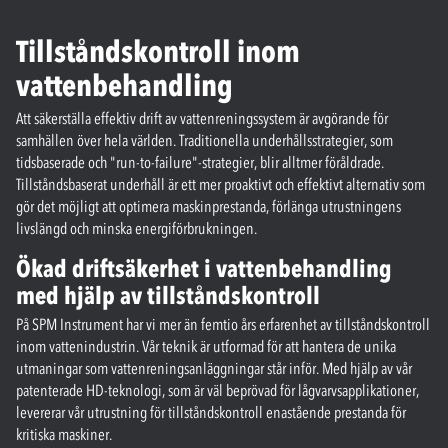
Tillståndskontroll inom
vattenbehandling
Att säkerställa effektiv drift av vattenreningssystem är avgörande för
samhällen över hela världen. Traditionella underhållsstrategier, som
tidsbaserade och "run-to-failure"-strategier, blir alltmer föråldrade.
Tillståndsbaserat underhåll är ett mer proaktivt och effektivt alternativ som
gör det möjligt att optimera maskinprestanda, förlänga utrustningens
livslängd och minska energiförbrukningen.
Ökad driftsäkerhet i vattenbehandling
med hjälp av tillståndskontroll
På SPM Instrument har vi mer än femtio års erfarenhet av tillståndskontroll
inom vattenindustrin. Vår teknik är utformad för att hantera de unika
utmaningar som vattenreningsanläggningar står inför. Med hjälp av vår
patenterade HD-teknologi, som är väl beprövad för lågvarvsapplikationer,
levererar vår utrustning för tillståndskontroll enastående prestanda för
kritiska maskiner.