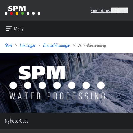
Kontakta oss
Sök
Språk
Meny
Start
Lösningar
Branschlösningar
Vattenbehandling
Nyheter
Case