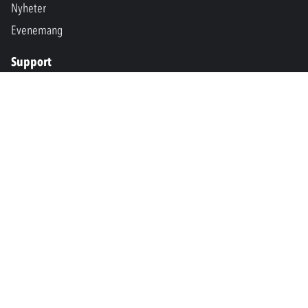
Nyheter
Evenemang
Support
Kontakta oss
Nedladdningar
SPM International
Marine & Offshore
SPM North America
SPM Academy
Connect
LinkedIn
Facebook