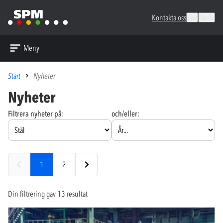
Kontakta oss
Sök
Språk
Meny
Start
Nyheter
Nyheter
Filtrera nyheter på:
och/eller:
1
2
Din filtrering gav 13 resultat