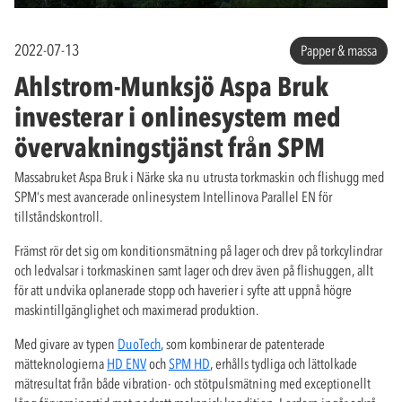
2022-07-13
Papper & massa
Ahlstrom-Munksjö Aspa Bruk
investerar i onlinesystem med
övervakningstjänst från SPM
Massabruket Aspa Bruk i Närke ska nu utrusta torkmaskin och flishugg med
SPM’s mest avancerade onlinesystem Intellinova Parallel EN för
tillståndskontroll.
Främst rör det sig om konditionsmätning på lager och drev på torkcylindrar
och ledvalsar i torkmaskinen samt lager och drev även på flishuggen, allt
för att undvika oplanerade stopp och haverier i syfte att uppnå högre
maskintillgänglighet och maximerad produktion.
Med givare av typen
DuoTech
, som kombinerar de patenterade
mätteknologierna
HD ENV
och
SPM HD
, erhålls tydliga och lättolkade
mätresultat från både vibration- och stötpulsmätning med exceptionellt