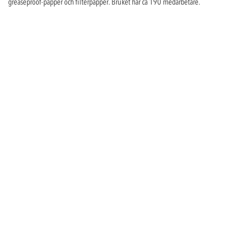
greaseproof-papper och filterpapper. Bruket har ca 190 medarbetare.