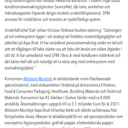
lång förvarningstid mot nedsatt mekanisk kondition. I ordern ingår också
konditionsövervakingstjänsten ServiceNet, där larm, avvikelser och
månadsrapporter löpande delges brukets underhållspersonal. SPM
ansvarar för installation och leverans av nyckelfärdiga system.
Underhållschef Karl-Johan Ericsson förklarar brukets satsning:
”
Satsningen
på två onlinesystem ligger i vår strategi att förbättra maskintillgänglighet och
säkerhet på Aspa Bruk. Vi har utvärderat processövervakning under en tid och
sett att tillgången till fakta stärker oss att fatta rätt beslut om vidare åtgärder i
rätt tid. Vi har samarbetat med SPM i flera år med handburen mätteknik och
det känns helt rätt och naturligt att ta nästa steg med onlinesystem med
övervakningstjänst.
”
Koncernen
Ahlstrom-Munksjö
är världsledande inom fiberbaserade
specialmaterial, med verksamheten fördelad på divisionerna Filtration,
Food & Consumer Packaging, Healthcare, Building Materials och Technical
Materials. Koncernen har 45 fabriker i fjorton länder med ca 8.000
anställda. Årsomsättningen uppgick till ca 3.1 miljarder Euro för år 2021.
Ahlstrom-Munksjö Aspa Bruk tillverkar blekt och oblekt sulfatmassa från
förnyelsebar råvara. Massan är skräddarsydd för en rad specialprodukter som
exempelvis hygienprodukter, grafiskt papper, elektrotekniska papper,