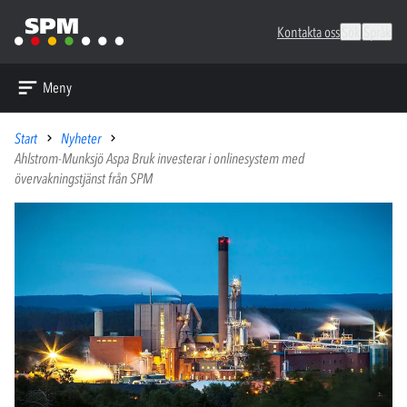
Kontakta oss
Sök
Språk
Meny
Start
Nyheter
Ahlstrom-Munksjö Aspa Bruk investerar i onlinesystem med
övervakningstjänst från SPM