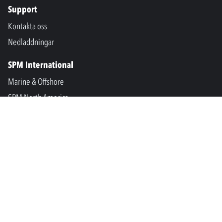
Support
Kontakta oss
Nedladdningar
SPM International
Marine & Offshore
SPM North America
SPM Academy
Connect
LinkedIn
Facebook
Youtube