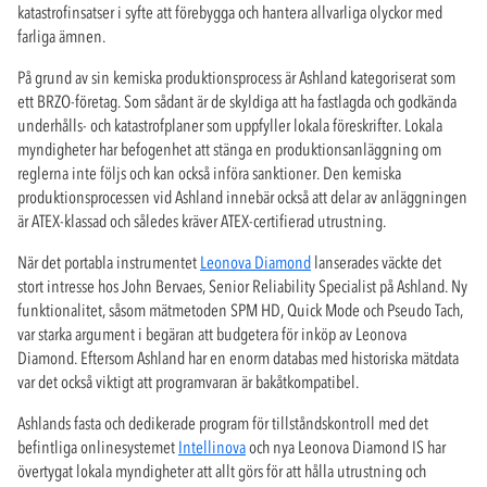
katastrofinsatser i syfte att förebygga och hantera allvarliga olyckor med
farliga ämnen.
På grund av sin kemiska produktionsprocess är Ashland kategoriserat som
ett BRZO-företag. Som sådant är de skyldiga att ha fastlagda och godkända
underhålls- och katastrofplaner som uppfyller lokala föreskrifter. Lokala
myndigheter har befogenhet att stänga en produktionsanläggning om
reglerna inte följs och kan också införa sanktioner. Den kemiska
produktionsprocessen vid Ashland innebär också att delar av anläggningen
är ATEX-klassad och således kräver ATEX-certifierad utrustning.
När det portabla instrumentet
Leonova Diamond
lanserades väckte det
stort intresse hos John Bervaes, Senior Reliability Specialist på Ashland. Ny
funktionalitet, såsom mätmetoden SPM HD, Quick Mode och Pseudo Tach,
var starka argument i begäran att budgetera för inköp av Leonova
Diamond. Eftersom Ashland har en enorm databas med historiska mätdata
var det också viktigt att programvaran är bakåtkompatibel.
Ashlands fasta och dedikerade program för tillståndskontroll med det
befintliga onlinesystemet
Intellinova
och nya Leonova Diamond IS har
övertygat lokala myndigheter att allt görs för att hålla utrustning och