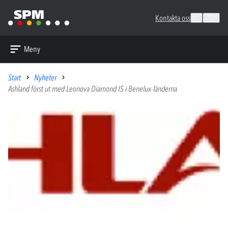
Kontakta oss
Sök
Språk
Meny
Start
Nyheter
Ashland först ut med Leonova Diamond IS i Benelux-länderna