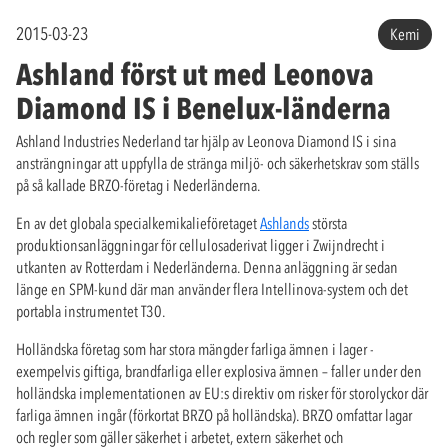
2015-03-23
Kemi
Ashland först ut med Leonova
Diamond IS i Benelux-länderna
Ashland Industries Nederland tar hjälp av Leonova Diamond IS i sina
ansträngningar att uppfylla de stränga miljö- och säkerhetskrav som ställs
på så kallade BRZO-företag i Nederländerna.
En av det globala specialkemikalieföretaget
Ashlands
största
produktionsanläggningar för cellulosaderivat ligger i Zwijndrecht i
utkanten av Rotterdam i Nederländerna. Denna anläggning är sedan
länge en SPM-kund där man använder flera Intellinova-system och det
portabla instrumentet T30.
Holländska företag som har stora mängder farliga ämnen i lager -
exempelvis giftiga, brandfarliga eller explosiva ämnen – faller under den
holländska implementationen av EU:s direktiv om risker för storolyckor där
farliga ämnen ingår (förkortat BRZO på holländska). BRZO omfattar lagar
och regler som gäller säkerhet i arbetet, extern säkerhet och