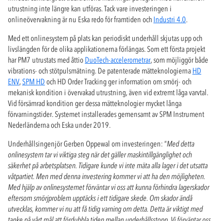
utrustning inte längre kan utföras. Tack vare investeringen i
onlineövervakning är nu Eska redo för framtiden och
Industri 4.0
.
Med ett onlinesystem på plats kan periodiskt underhåll skjutas upp och
livslängden för de olika applikationerna förlängas. Som ett första projekt
har PM7 utrustats med åttio
DuoTech-accelerometrar
, som möjliggör både
vibrations- och stötpulsmätning. De patenterade mätteknologierna
HD
ENV
,
SPM HD
och HD Order Tracking ger information om smörj- och
mekanisk kondition i övervakad utrustning, även vid extremt låga varvtal.
Vid försämrad kondition ger dessa mätteknologier mycket långa
förvarningstider. Systemet installerades gemensamt av SPM Instrument
Nederländerna och Eska under 2019.
Underhållsingenjör Gerben Oppewal om investeringen: ”
Med detta
onlinesystem tar vi viktiga steg när det gäller maskintillgänglighet och
säkerhet på arbetsplatsen. Tidigare kunde vi inte mäta alla lager i det utsatta
våtpartiet. Men med denna investering kommer vi att ha den möjligheten.
Med hjälp av onlinesystemet förväntar vi oss att kunna förhindra lagerskador
eftersom smörjproblem upptäcks i ett tidigare skede. Om skador ändå
utvecklas, kommer vi nu att få tidig varning om detta. Detta är viktigt med
tanke på vårt mål att fördubbla tiden mellan underhållsstopp. Vi förväntar oss