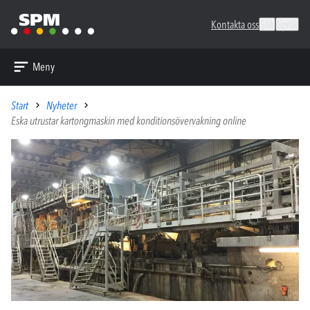
Kontakta oss
Sök
Språk
Meny
Start
Nyheter
Eska utrustar kartongmaskin med konditionsövervakning online