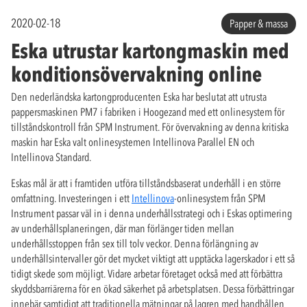
2020-02-18
Papper & massa
Eska utrustar kartongmaskin med
konditionsövervakning online
Den nederländska kartongproducenten Eska har beslutat att utrusta
pappersmaskinen PM7 i fabriken i Hoogezand med ett onlinesystem för
tillståndskontroll från SPM Instrument. För övervakning av denna kritiska
maskin har Eska valt onlinesystemen Intellinova Parallel EN och
Intellinova Standard.
Eskas mål är att i framtiden utföra tillståndsbaserat underhåll i en större
omfattning. Investeringen i ett
Intellinova
-onlinesystem från SPM
Instrument passar väl in i denna underhållsstrategi och i Eskas optimering
av underhållsplaneringen, där man förlänger tiden mellan
underhållsstoppen från sex till tolv veckor. Denna förlängning av
underhållsintervaller gör det mycket viktigt att upptäcka lagerskador i ett så
tidigt skede som möjligt. Vidare arbetar företaget också med att förbättra
skyddsbarriärerna för en ökad säkerhet på arbetsplatsen. Dessa förbättringar
innebär samtidigt att traditionella mätningar på lagren med handhållen