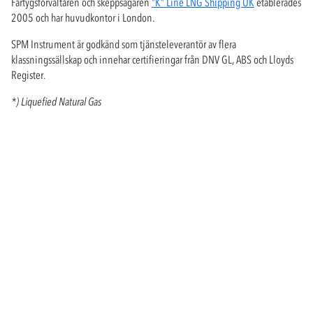
Fartygsförvaltaren och skeppsägaren
”K” Line LNG Shipping UK
etablerades
2005 och har huvudkontor i London.
SPM Instrument är godkänd som tjänsteleverantör av flera
klassningssällskap och innehar certifieringar från DNV GL, ABS och Lloyds
Register.
*) Liquefied Natural Gas