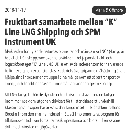
2018-11-19
Marin & Offshore
Fruktbart samarbete mellan ”K”
Line LNG Shipping och SPM
Instrument UK
Marknaden för flytande naturgas blomstrar och många nya LNG*)-fartyg är
beställda från skeppsvarv över hela världen. Det japanska frakt- och
logistikföretaget ”K” Line LNG UK är ett av de rederier som för närvarande
befinner sig i en expansionsfas. Rederiets övergripande målsättning är att
hjälpa sina intressenter att uppnå sina mål genom att säker transport av
energi, och konditionsbaserat underhåll är därför en given strategi.
Att LNG-fartyg tillhör de dyraste och tekniskt mest avancerade fartygen
inom marinsektorn utgör en drivkraft för tillståndsbaserat underhåll.
Klassningssällskapen har också sedan länge insett tillståndskontrollens
fördelar inom den marina industrin. Ett väl implementerat program för
tillståndskontroll kan förbättra maskinprestanda och bidra till en säkrare
drift med minskad miljöpåverkan.