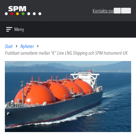
Kontakta oss
Sök
Språk
Meny
Start
Nyheter
Fruktbart samarbete mellan ”K” Line LNG Shipping och SPM Instrument UK