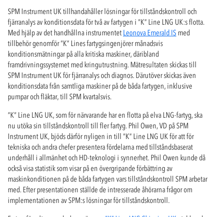
SPM Instrument UK tillhandahåller lösningar för tillståndskontroll och
fjärranalys av konditionsdata för två av fartygen i ”K” Line LNG UK:s flotta.
Med hjälp av det handhållna instrumentet
Leonova Emerald IS
med
tillbehör genomför ”K” Lines fartygsingenjörer månadsvis
konditionsmätningar på alla kritiska maskiner, däribland
framdrivningssystemet med kringutrustning. Mätresultaten skickas till
SPM Instrument UK för fjärranalys och diagnos. Därutöver skickas även
konditionsdata från samtliga maskiner på de båda fartygen, inklusive
pumpar och fläktar, till SPM kvartalsvis.
”K” Line LNG UK, som för närvarande har en flotta på elva LNG-fartyg, ska
nu utöka sin tillståndskontroll till fler fartyg. Phil Owen, VD på SPM
Instrument UK, bjöds därför nyligen in till ”K” Line LNG UK för att för
tekniska och andra chefer presentera fördelarna med tillståndsbaserat
underhåll i allmänhet och HD-teknologi i synnerhet. Phil Owen kunde då
också visa statistik som visar på en övergripande förbättring av
maskinkonditionen på de båda fartygen vars tillståndskontroll SPM arbetar
med. Efter presentationen ställde de intresserade åhörarna frågor om
implementationen av SPM:s lösningar för tillståndskontroll.