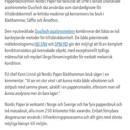
Papperskoncernen Nordic Paper har beslutat att SPM:s senast utvecklade
accelerometer DuoTech ska användas som standardgivare för
tillståndskontroll av kritiska maskiner på koncernens tre bruk i
Bäckhammar, Säffle och Åmotfors.
Den nyutvecklade
DuoTech-accelerometern
kombinerar det bästa av två
banbrytande metoder för tillståndskontroll. De båda patenterade
mätteknologierna
HD ENV
och
SPM HD
gör det möjligt att få en komplett
konditionsstatus på övervakade objekt, med exceptionellt tydliga
mätresultat och mycket långa förvarningstider för nedsatt mekanisk
kondition.
FU-chef Kent Linné på Nordic Paper Bäckhammars bruk säger i en
kommentar: "
Vi ser en stor vinst i att kunna mäta både vibrationer och
stötpuls med samma givare, särskilt i en pappersmaskin, eftersom man vill
kunna analysera mer än bara lager.
"
Nordic Paper är verksamt i Norge och Sverige och har fyra pappersbruk och
två massabruk, alla inom 250 kilometer från varandra. Enbart förnybara
skogsresurser används i tillverkningsprocesserna och allt görs med största
möjliga hänsyn till miljön.