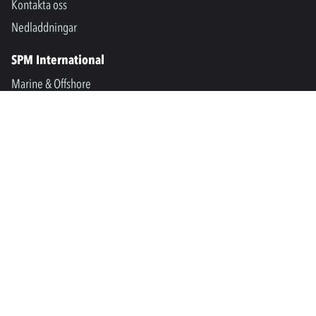
Kontakta oss
Nedladdningar
SPM International
Marine & Offshore
SPM North America
SPM Academy
Connect
LinkedIn
Facebook
Youtube
info@spminstrument.se