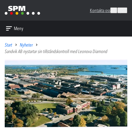
Kontakta oss
Sök
Språk
Meny
Start
Nyheter
Sandvik AB nystartar sin tillståndskontroll med Leonova Diamond