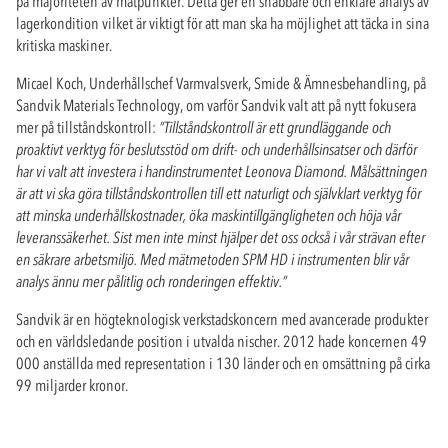
på majoriteten av mätpunkter. Detta ger en snabbare och enklare analys av
lagerkondition vilket är viktigt för att man ska ha möjlighet att täcka in sina
kritiska maskiner.
Micael Koch, Underhållschef Varmvalsverk, Smide & Ämnesbehandling, på
Sandvik Materials Technology, om varför Sandvik valt att på nytt fokusera
mer på tillståndskontroll:
”Tillståndskontroll är ett grundläggande och
proaktivt verktyg för beslutsstöd om drift- och underhållsinsatser och därför
har vi valt att investera i handinstrumentet Leonova Diamond. Målsättningen
är att vi ska göra tillståndskontrollen till ett naturligt och självklart verktyg för
att minska underhållskostnader, öka maskintillgängligheten och höja vår
leveranssäkerhet. Sist men inte minst hjälper det oss också i vår strävan efter
en säkrare arbetsmiljö. Med mätmetoden SPM HD i instrumenten blir vår
analys ännu mer pålitlig och ronderingen effektiv.”
Sandvik är en högteknologisk verkstadskoncern med avancerade produkter
och en världsledande position i utvalda nischer. 2012 hade koncernen 49
000 anställda med representation i 130 länder och en omsättning på cirka
99 miljarder kronor.