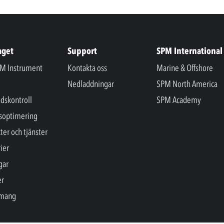
aget
Support
SPM International
M Instrument
Kontakta oss
Marine & Offshore
Nedladdningar
SPM North America
ndskontroll
SPM Academy
soptimering
ter och tjänster
ier
gar
er
mang