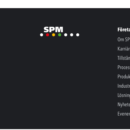
Föret
Om SP
Karriär
Tillstå
Proces
Produk
Industr
Lösnin
Nyhet
Evene