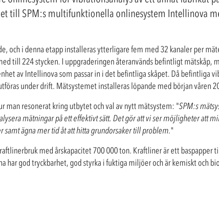
et till SPM:s multifunktionella onlinesystem Intellinova 
e, och i denna etapp installeras ytterligare fem med 32 kanaler per mäte
ed till 224 stycken. I uppgraderingen återanvänds befintligt mätskåp, 
et av Intellinova som passar in i det befintliga skåpet. Då befintliga v
utföras under drift. Mätsystemet installeras löpande med början våren 2
hur man resonerat kring utbytet och val av nytt mätsystem: "
SPM:s mätsyst
ysera mätningar på ett effektivt sätt. Det gör att vi ser möjligheter att mi
 samt ägna mer tid åt att hitta grundorsaker till problem.
"
kraftlinerbruk med årskapacitet 700 000 ton. Kraftliner är ett baspapper t
a har god tryckbarhet, god styrka i fuktiga miljöer och är kemiskt och bi