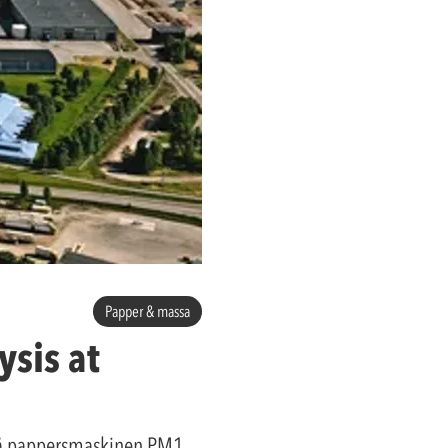
Papper & massa
ysis at
t på pappersmaskinen PM1