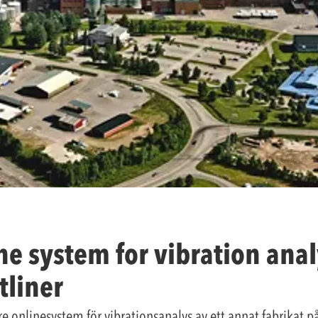
e system for vibration anal
tliner
dre onlinesystem för vibrationsanalys av ett annat fabrika