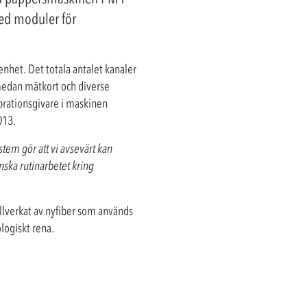
med moduler för
nhet. Det totala antalet kanaler
medan mätkort och diverse
ibrationsgivare i maskinen
013.
em gör att vi avsevärt kan
nska rutinarbetet kring
illverkat av nyfiber som används
ologiskt rena.