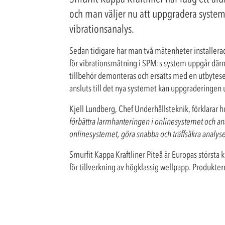
och man väljer nu att uppgradera system
vibrationsanalys.
Sedan tidigare har man två mätenheter installerad
för vibrationsmätning i SPM:s system uppgår därm
tillbehör demonteras och ersätts med en utbytesenh
ansluts till det nya systemet kan uppgraderingen 
Kjell Lundberg, Chef Underhållsteknik, förklarar 
förbättra larmhanteringen i onlinesystemet och anal
onlinesystemet, göra snabba och träffsäkra analyser
Smurfit Kappa Kraftliner Piteå är Europas största 
för tillverkning av högklassig wellpapp. Produktern