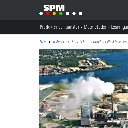
Produkter och tjänster
Mätmetoder
Lösninga
Start
Nyheter
Smurfit Kappa Kraftliner Piteå investera