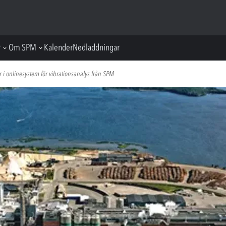
r
Om SPM
Kalender
Nedladdningar
r i onlinesystem för vibrationsanalys från SPM