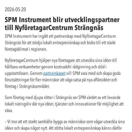
2026-05-20
SPM Instrument blir utvecklingspartner
till NyföretagarCentrum Strängnäs
SPM Instrument har ingått ett partnerskap med NyföretagarCentrum
Strängnäs för att stödja lokalt entreprenörskap och bidra till ett starkt
företagsklimat i regionen.
NyföretagarCentrum hjälper nya företagare att utveckla sina idéer till
hållbara verksamheter genom kostnadsfri rådgivning och stöd i
uppstartsfasen. Genom
partnerskapet
vill SPM vara med och skapa goda
förutsättningar för fler människor att våga satsa på nya affärsidéer och
företag i Strängnäsområdet.
Som företag med djupa rötter i Strängnäs ser SPM värdet av ett levande
lokalt näringsliv där nya idéer, tjänster och innovationer får möjlighet att
växa.
– Vi tror att ett starkt samhälle byggs av människor som vågar utveckla sina
idéer och skapa något nytt. Att stötta lokalt entreprenörskap känns därför