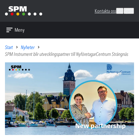
Kontakta oss
Sök
Språk
Meny
Start
Nyheter
SPM Instrument blir utvecklingspartner till NyföretagarCentrum Strängnäs