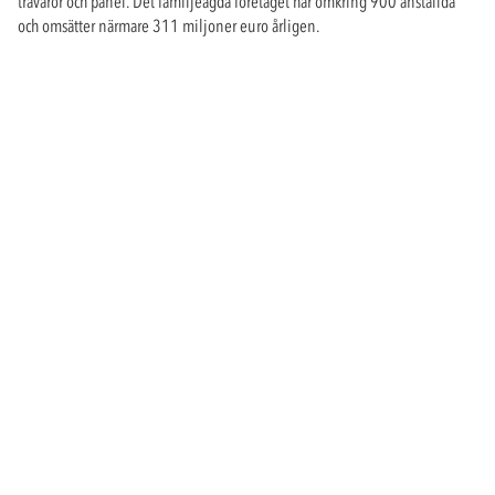
trävaror och panel. Det familjeägda företaget har omkring 900 anställda
och omsätter närmare 311 miljoner euro årligen.