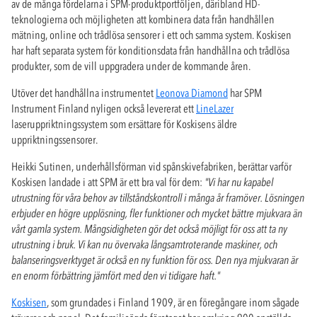
av de många fördelarna i SPM-produktportföljen, däribland HD-
teknologierna och möjligheten att kombinera data från handhållen
mätning, online och trådlösa sensorer i ett och samma system. Koskisen
har haft separata system för konditionsdata från handhållna och trådlösa
produkter, som de vill uppgradera under de kommande åren.
Utöver det handhållna instrumentet
Leonova Diamond
har SPM
Instrument Finland nyligen också levererat ett
LineLazer
laseruppriktningssystem som ersättare för Koskisens äldre
uppriktningssensorer.
Heikki Sutinen, underhållsförman vid spånskivefabriken, berättar varför
Koskisen landade i att SPM är ett bra val för dem:
"Vi har nu kapabel
utrustning för våra behov av tillståndskontroll i många år framöver. Lösningen
erbjuder en högre upplösning, fler funktioner och mycket bättre mjukvara än
vårt gamla system. Mångsidigheten gör det också möjligt för oss att ta ny
utrustning i bruk. Vi kan nu övervaka långsamtroterande maskiner, och
balanseringsverktyget är också en ny funktion för oss. Den nya mjukvaran är
en enorm förbättring jämfört med den vi tidigare haft."
Koskisen
, som grundades i Finland 1909, är en föregångare inom sågade