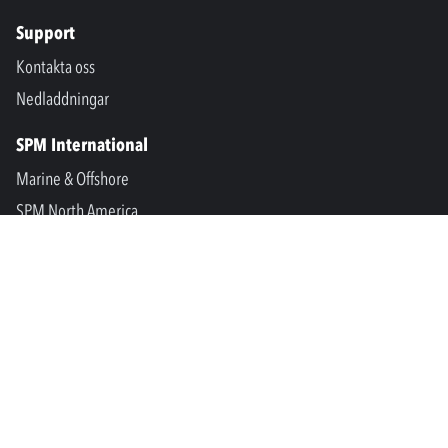
Support
Kontakta oss
Nedladdningar
SPM International
Marine & Offshore
SPM North America
SPM Academy
Connect
LinkedIn
Facebook
Youtube