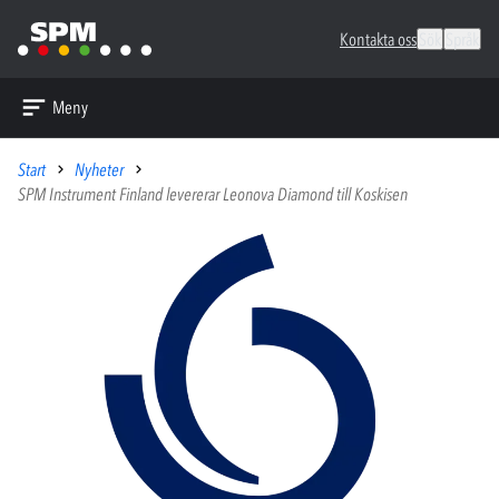
Kontakta oss
Sök
Språk
Meny
Start
Nyheter
SPM Instrument Finland levererar Leonova Diamond till Koskisen