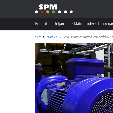
Produkter och tjänster
Mätmetoder
Lösninga
Start
Nyheter
SPM Instrument introducerar effektiv p