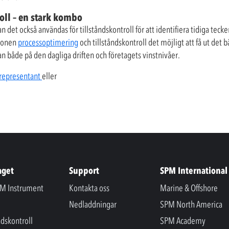
oll – en stark kombo
det också användas för tillståndskontroll för att identifiera tidiga tec
tionen
processoptimering
och tillståndskontroll det möjligt att få ut det
n både på den dagliga driften och företagets vinstnivåer.
representant
eller
aget
Support
SPM International
M Instrument
Kontakta oss
Marine & Offshore
Nedladdningar
SPM North America
ndskontroll
SPM Academy