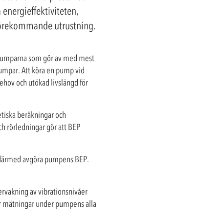
energieffektiviteten,
 förekommande utrustning.
et pumparna som gör av med mest
lpumpar. Att köra en pump vid
ehov och utökad livslängd för
etiska beräkningar och
och rörledningar gör att BEP
h därmed avgöra pumpens BEP.
vervakning av vibrationsnivåer
rar mätningar under pumpens alla