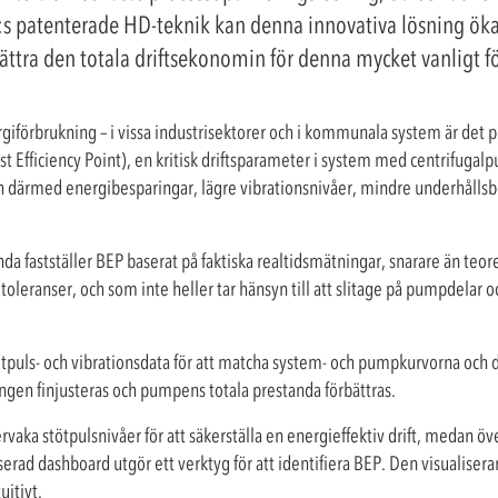
 patenterade HD-teknik kan denna innovativa lösning öka 
bättra den totala driftsekonomin för denna mycket vanligt
rgiförbrukning – i vissa industrisektorer och i kommunala system är d
Best Efficiency Point), en kritisk driftsparameter i system med centrifuga
och därmed energibesparingar, lägre vibrationsnivåer, mindre underhållsb
a fastställer BEP baserat på faktiska realtidsmätningar, snarare än teor
toleranser, och som inte heller tar hänsyn till att slitage på pumpdelar 
tpuls- och vibrationsdata för att matcha system- och pumpkurvorna oc
ngen finjusteras och pumpens totala prestanda förbättras.
rvaka stötpulsnivåer för att säkerställa en energieffektiv drift, medan ö
aserad dashboard utgör ett verktyg för att identifiera BEP. Den visualise
uitivt.