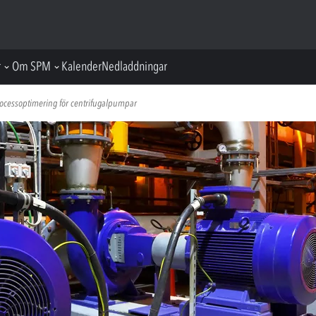
r
Om SPM
Kalender
Nedladdningar
rocessoptimering för centrifugalpumpar