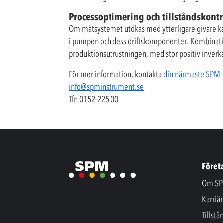
Processoptimering och tillståndskontr
Om mätsystemet utökas med ytterligare givare kan 
i pumpen och dess driftskomponenter. Kombina
produktionsutrustningen, med stor positiv inverka
För mer information, kontakta
din närmaste SPM-
info@spminstrument.se
Tfn 0152-225 00
Föret
Om SP
Karriär
Tillstå