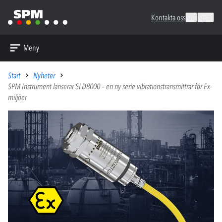
Kontakta oss
Sök
Språk
Meny
Start
Nyheter
SPM Instrument lanserar SLD8000 – en ny serie vibrationstransmittrar för Ex-
miljöer