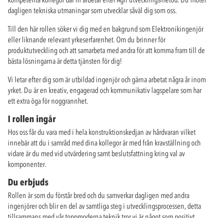
dagligen tekniska utmaningar som utvecklar såväl dig som oss.
Till den här rollen söker vi dig med en bakgrund som Elektronikingenjör
eller liknande relevant yrkeserfarenhet. Om du brinner för
produktutveckling och att samarbeta med andra för att komma fram till de
bästa lösningarna är detta tjänsten för dig!
Vi letar efter dig som är utbildad ingenjör och gärna arbetat några år inom
yrket. Du är en kreativ, engagerad och kommunikativ lagspelare som har
ett extra öga för noggrannhet.
I rollen ingår
Hos oss får du vara med i hela konstruktionskedjan av hårdvaran vilket
innebär att du i samråd med dina kollegor är med från kravställning och
vidare är du med vid utvärdering samt beslutsfattning kring val av
komponenter.
Du erbjuds
Rollen är som du förstår bred och du samverkar dagligen med andra
ingenjörer och blir en del av samtliga steg i utvecklingsprocessen, detta
tillsammans med vår toppmoderna teknik tror vi är något som positivt