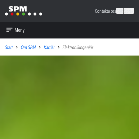
Kontakta oss
Sök
Språk
Meny
Start
Om SPM
Karriär
Elektronikingenjör