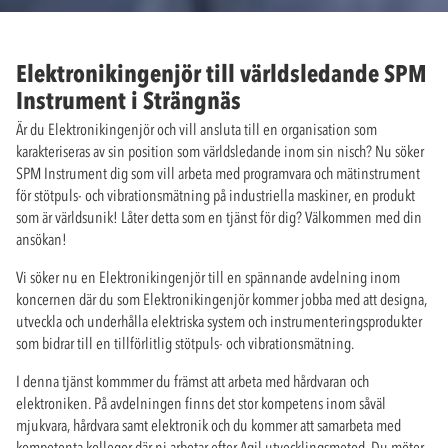
Elektronikingenjör till världsledande SPM
Instrument i Strängnäs
Är du Elektronikingenjör och vill ansluta till en organisation som
karakteriseras av sin position som världsledande inom sin nisch? Nu söker
SPM Instrument dig som vill arbeta med programvara och mätinstrument
för stötpuls- och vibrationsmätning på industriella maskiner, en produkt
som är världsunik! Låter detta som en tjänst för dig? Välkommen med din
ansökan!
Vi söker nu en Elektronikingenjör till en spännande avdelning inom
koncernen där du som Elektronikingenjör kommer jobba med att designa,
utveckla och underhålla elektriska system och instrumenteringsprodukter
som bidrar till en tillförlitlig stötpuls- och vibrationsmätning.
I denna tjänst kommmer du främst att arbeta med hårdvaran och
elektroniken. På avdelningen finns det stor kompetens inom såväl
mjukvara, hårdvara samt elektronik och du kommer att samarbeta med
kompetenta kollegor där ni arbetar efter Agil utvecklingsmetod. Du möter