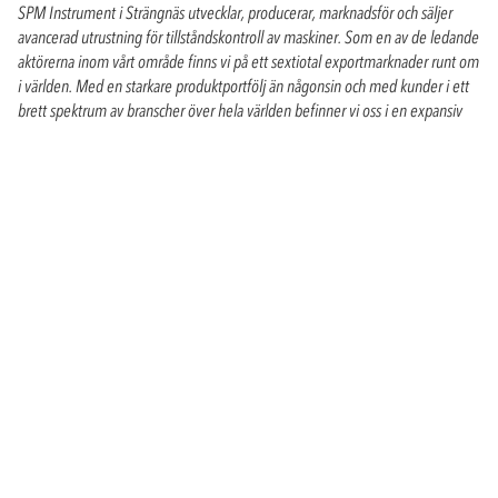
SPM Instrument i Strängnäs utvecklar, producerar, marknadsför och säljer
avancerad utrustning för tillståndskontroll av maskiner. Som en av de ledande
aktörerna inom vårt område finns vi på ett sextiotal exportmarknader runt om
i världen. Med en starkare produktportfölj än någonsin och med kunder i ett
brett spektrum av branscher över hela världen befinner vi oss i en expansiv
fas. Tillsammans med våra dotterbolag och distributörer arbetar vi med ett
starkt fokus på intensifierad marknadsföring och ökad försäljning av våra
unika produkter.
Välkommen med din ansökan!
Företaget
Om SPM Instrument
Karriär