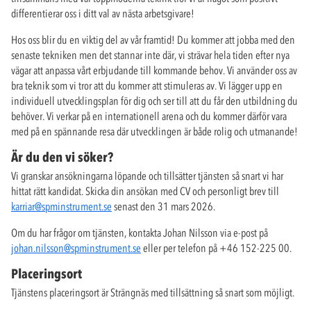
differentierar oss i ditt val av nästa arbetsgivare!
Hos oss blir du en viktig del av vår framtid! Du kommer att jobba med den
senaste tekniken men det stannar inte där, vi strävar hela tiden efter nya
vägar att anpassa vårt erbjudande till kommande behov. Vi använder oss av
bra teknik som vi tror att du kommer att stimuleras av. Vi lägger upp en
individuell utvecklingsplan för dig och ser till att du får den utbildning du
behöver. Vi verkar på en internationell arena och du kommer därför vara
med på en spännande resa där utvecklingen är både rolig och utmanande!
Är du den vi söker?
Vi granskar ansökningarna löpande och tillsätter tjänsten så snart vi har
hittat rätt kandidat. Skicka din ansökan med CV och personligt brev till
karriar@spminstrument.se
senast den 31 mars 2026.
Om du har frågor om tjänsten, kontakta Johan Nilsson via e-post på
johan.nilsson@spminstrument.se
eller per telefon på +46 152-225 00.
Placeringsort
Tjänstens placeringsort är Strängnäs med tillsättning så snart som möjligt.