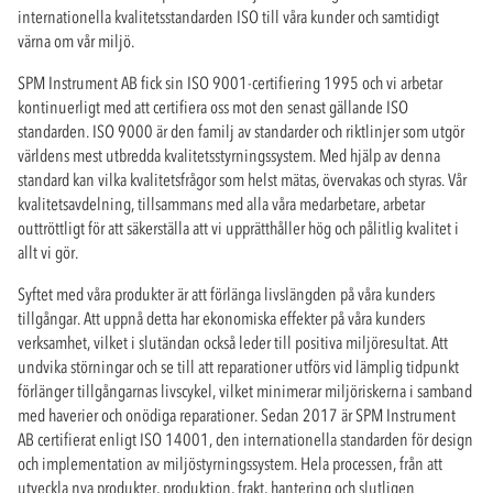
internationella kvalitetsstandarden ISO till våra kunder och samtidigt
värna om vår miljö.
SPM Instrument AB fick sin ISO 9001-certifiering 1995 och vi arbetar
kontinuerligt med att certifiera oss mot den senast gällande ISO
standarden. ISO 9000 är den familj av standarder och riktlinjer som utgör
världens mest utbredda kvalitetsstyrningssystem. Med hjälp av denna
standard kan vilka kvalitetsfrågor som helst mätas, övervakas och styras. Vår
kvalitetsavdelning, tillsammans med alla våra medarbetare, arbetar
outtröttligt för att säkerställa att vi upprätthåller hög och pålitlig kvalitet i
allt vi gör.
Syftet med våra produkter är att förlänga livslängden på våra kunders
tillgångar. Att uppnå detta har ekonomiska effekter på våra kunders
verksamhet, vilket i slutändan också leder till positiva miljöresultat. Att
undvika störningar och se till att reparationer utförs vid lämplig tidpunkt
förlänger tillgångarnas livscykel, vilket minimerar miljöriskerna i samband
med haverier och onödiga reparationer. Sedan 2017 är SPM Instrument
AB certifierat enligt ISO 14001, den internationella standarden för design
och implementation av miljöstyrningssystem. Hela processen, från att
utveckla nya produkter, produktion, frakt, hantering och slutligen