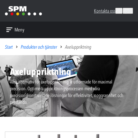
Kontakta oss
Sök
Språk
Meny
Start
Produkter och tjänster
Axeluppriktning
Axeluppriktning
Våra alternativ för axeluppriktning är utformade för maximal
precision. Optimera uppriktningsprocessen med våra
precisionskonstruerade lösningar för effektivitet, noggrannhet och
prestanda.