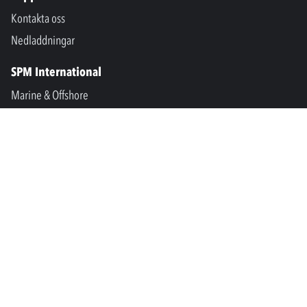
Kontakta oss
Nedladdningar
SPM International
Marine & Offshore
SPM North America
SPM Academy
Connect
LinkedIn
Facebook
Youtube
info@spminstrument.se