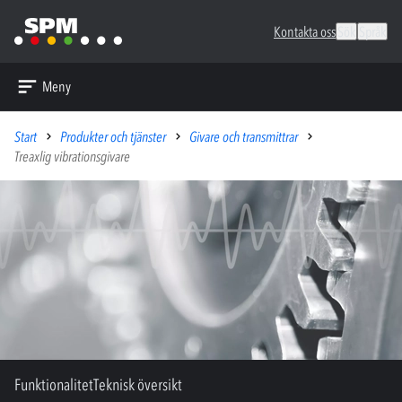
Kontakta oss
Sök
Språk
Meny
Start
Produkter och tjänster
Givare och transmittrar
Treaxlig vibrationsgivare
Funktionalitet
Teknisk översikt