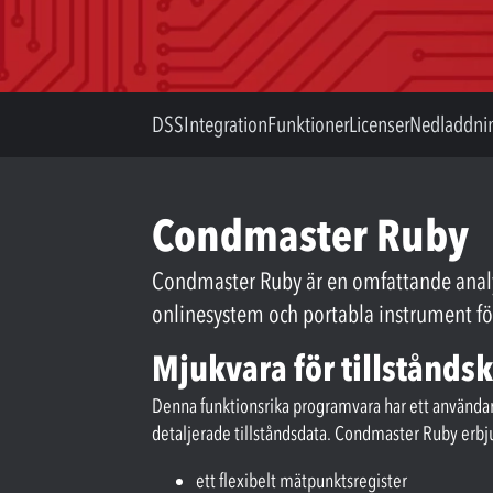
DSS
Integration
Funktioner
Licenser
Nedladdni
Condmaster Ruby
Condmaster Ruby är en omfattande analy
onlinesystem och portabla instrument för
Mjukvara för tillstånds
Denna funktionsrika programvara har ett användarvä
detaljerade tillståndsdata. Condmaster Ruby erbj
ett flexibelt mätpunktsregister