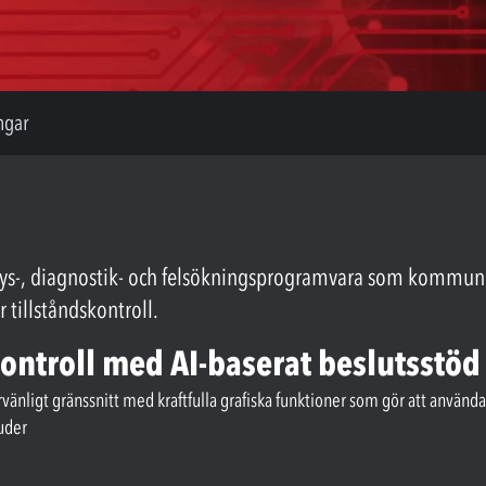
ngar
s-, diagnostik- och felsökningsprogramvara som kommunic
 tillståndskontroll.
kontroll med AI-baserat beslutsstöd
nligt gränssnitt med kraftfulla grafiska funktioner som gör att användarn
uder