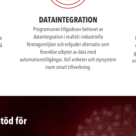
DATAINTEGRATION
Programvaran tillgodoser behovet av
dataintegration i realtid i industriella
la
företagsmiljöer och erbjuder alternativ som
få
förenklar utbytet av data med
g
automationstillgångar, IIoT-enheter och styrsystem
om
inom smart tillverkning.
stöd för