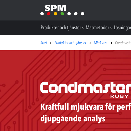
Produkter och tjänster
Mätmetoder
Lösninga
Start
Produkter och tjänster
Mjukvara
Condmaste
Kraftfull mjukvara för per
djupgående analys