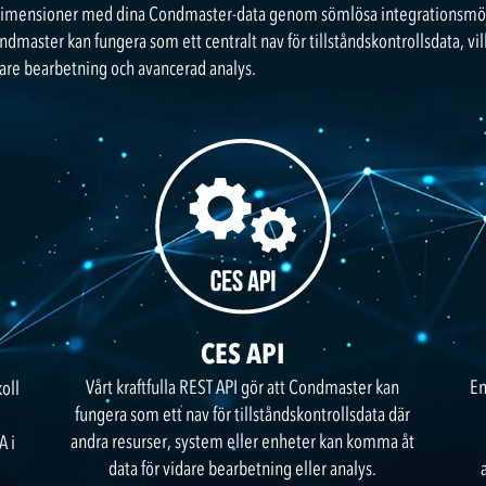
imensioner med dina Condmaster-data genom sömlösa integrationsmöjlig
master kan fungera som ett centralt nav för tillståndskontrollsdata, vil
vidare bearbetning och avancerad analys.
CES API
Vårt kraftfulla REST API gör att Condmaster kan
En
oll
fungera som ett nav för tillståndskontrollsdata där
andra resurser, system eller enheter kan komma åt
A i
data för vidare bearbetning eller analys.