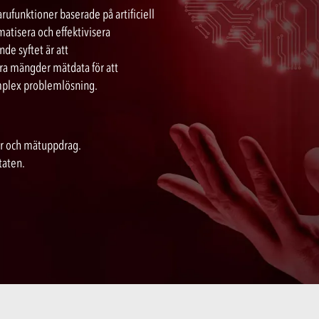
ufunktioner baserade på artificiell
matisera och effektivisera
de syftet är att
ra mängder mätdata för att
omplex problemlösning.
er och mätuppdrag.
taten.