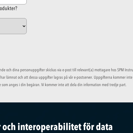
rodukter?
de och dina personuppgifter skickas via e-post till relevant(a) mottagare hos SPM Inst
u har lämnat och att dessa uppgifter lagras på vår e-postserver. Uppgifterna kommer inte
e som anges i din begäran. Vi kommer inte att dela din information med tredje part.
och interoperabilitet för data