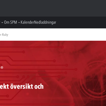
r
Om SPM
Kalender
Nedladdningar
r Ruby
fekt översikt och