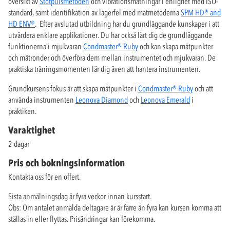
översikt av
Stötpulsmetoden
och vibrationsmätningar i enlighet med ISO-
standard, samt identifikation av lagerfel med mätmetoderna
SPM HD® and
HD ENV®
. Efter avslutad utbildning har du grundläggande kunskaper i att
utvärdera enklare applikationer. Du har också lärt dig de grundläggande
funktionerna i mjukvaran
Condmaster® Ruby
och kan skapa mätpunkter
och mätronder och överföra dem mellan instrumentet och mjukvaran. De
praktiska träningsmomenten lär dig även att hantera instrumenten.
Grundkursens fokus är att skapa mätpunkter i
Condmaster® Ruby
och att
använda instrumenten
Leonova Diamond
och
Leonova Emerald
i
praktiken.
Varaktighet
2 dagar
Pris och bokningsinformation
Kontakta oss för en offert.
Sista anmälningsdag är fyra veckor innan kursstart.
Obs: Om antalet anmälda deltagare är är färre än fyra kan kursen komma att
ställas in eller flyttas. Prisändringar kan förekomma.