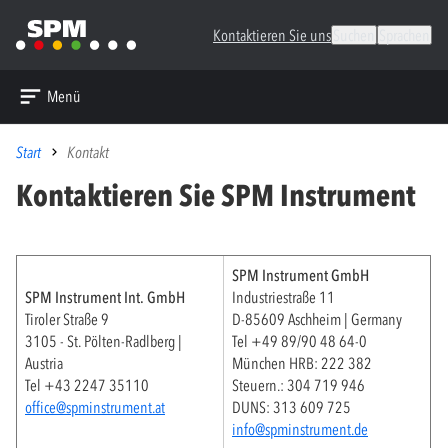
Kontaktieren Sie uns
Suchen
Sprachen
Menü
Start
Kontakt
Kontaktieren Sie SPM Instrument
SPM Instrument GmbH
SPM Instrument Int. GmbH
Industriestraße 11
Tiroler Straße 9
D-85609 Aschheim | Germany
3105 - St. Pölten-Radlberg |
Tel +49 89/90 48 64-0
Austria
München HRB: 222 382
Tel +43 2247 35110
Steuern.: 304 719 946
office@spminstrument.at
DUNS: 313 609 725
info@spminstrument.de