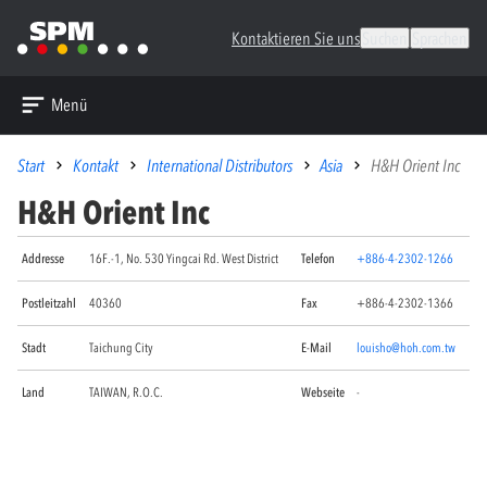
Kontaktieren Sie uns
Suchen
Sprachen
Menü
Start
Kontakt
International Distributors
Asia
H&H Orient Inc
H&H Orient Inc
Addresse
16F.-1, No. 530 Yingcai Rd. West District
Telefon
+886-4-2302-1266
Postleitzahl
40360
Fax
+886-4-2302-1366
Stadt
Taichung City
E-Mail
louisho@hoh.com.tw
Land
TAIWAN, R.O.C.
Webseite
-