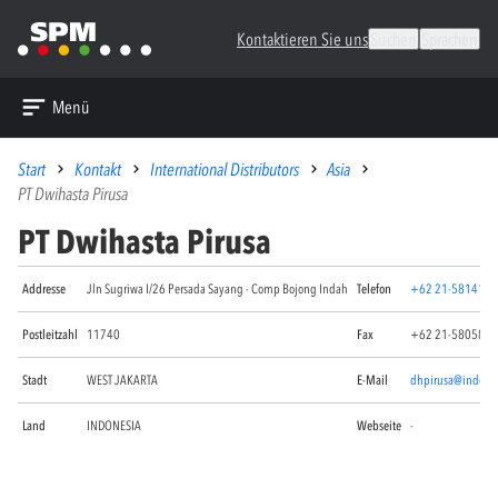
Kontaktieren Sie uns
Suchen
Sprachen
Menü
Start
Kontakt
International Distributors
Asia
PT Dwihasta Pirusa
PT Dwihasta Pirusa
Addresse
Jln Sugriwa I/26 Persada Sayang - Comp Bojong Indah
Telefon
+62 21-5814117
Postleitzahl
11740
Fax
+62 21-5805842
Stadt
WEST JAKARTA
E-Mail
dhpirusa@indo.ne
Land
INDONESIA
Webseite
-