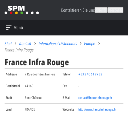
Kontaktieren Sie uns
Suchen
Sprachen
Menü
Start
Kontakt
International Distributors
Europe
France Infra Rouge
France Infra Rouge
Addresse
7 Rue des Frères Lumière
Telefon
+33 2 40 61 99 82
Postleitzahl
44160
Fax
-
Stadt
Pont-Château
E-Mail
contact@franceinfrarouge.fr
Land
FRANCE
Webseite
http://www.franceinfrarouge.fr