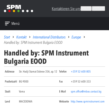
Kontaktieren Sie uns
Suchen
Sprachen
Menü
Start
Kontakt
International Distributors
Europe
Handled by: SPM Instrument Bulgaria EOOD
Handled by: SPM Instrument
Bulgaria EOOD
Addresse
Str. Hadji Stamat Siderov 35A, ap.12
Telefon
+359 52-600-805
Postleitzahl
BG-9000
Fax
+359 52-600-333
Stadt
Varna
E-Mail
spm.office@mbox.contact.bg
Land
MACEDONIA
Webseite
http://www.spminstrument.com