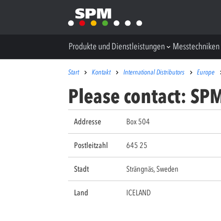
Produkte und Dienstleistungen
Messtechniken
Start
Kontakt
International Distributors
Europe
Please contact: SP
Addresse
Box 504
Postleitzahl
645 25
Stadt
Strängnäs, Sweden
Land
ICELAND