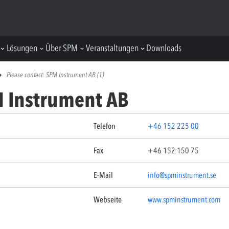
Lösungen
Über SPM
Veranstaltungen
Downloads
Please contact: SPM Instrument AB (1)
M Instrument AB
Telefon
+46 152 225 00
Fax
+46 152 150 75
E-Mail
info@spminstrument.se
Webseite
www.spminstrument.com