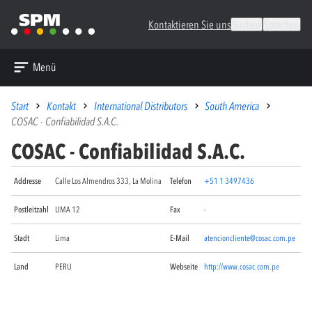
Kontaktieren Sie uns
Suchen
Sprachen
Menü
Start
Kontakt
International Distributors
South America
COSAC - Confiabilidad S.A.C.
COSAC - Confiabilidad S.A.C.
Addresse
Calle Los Almendros 333, La Molina
Telefon
+51 1 3497436
Postleitzahl
LIMA 12
Fax
-
Stadt
Lima
E-Mail
atencioncliente@cosac.com.pe
Land
PERU
Webseite
http://www.cosac.com.pe