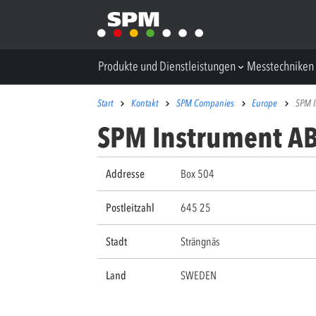
Produkte und Dienstleistungen
Messtechniken
Start
Kontakt
SPM Companies
Europe
SPM I
SPM Instrument A
Addresse
Box 504
Postleitzahl
645 25
Stadt
Strängnäs
Land
SWEDEN