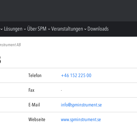
Lösungen
Über SPM
Veranstaltungen
Downloads
nstrument AB
B
Telefon
+46 152 225 00
Fax
-
E-Mail
info@spminstrument.se
Webseite
www.spminstrument.se