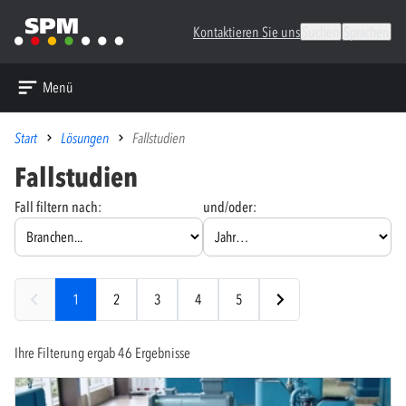
Kontaktieren Sie uns
Suchen
Sprachen
Menü
Start
Lösungen
Fallstudien
Fallstudien
Fall filtern nach:
und/oder:
1
2
3
4
5
Ihre Filterung ergab 46 Ergebnisse