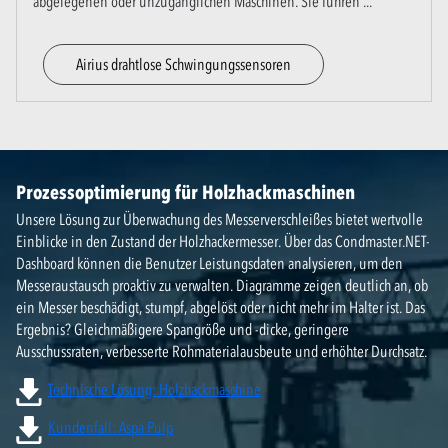
abgelegenen oder unzugänglichen Maschinen. Sie führen
...
Airius drahtlose Schwingungssensoren
Prozessoptimierung für Holzhackmaschinen
Unsere Lösung zur Überwachung des Messerverschleißes bietet wertvolle
Einblicke in den Zustand der Holzhackermesser. Über das Condmaster.NET-
Dashboard können die Benutzer Leistungsdaten analysieren, um den
Messeraustausch proaktiv zu verwalten. Diagramme zeigen deutlich an, ob
ein Messer beschädigt, stumpf, abgelöst oder nicht mehr im Halter ist. Das
Ergebnis? Gleichmäßigere Spangröße und -dicke, geringere
Ausschussraten, verbesserte Rohmaterialausbeute und erhöhter Durchsatz.
Technische Lösung: Holzhackmaschine
Kundenfall: Aspa Pulp