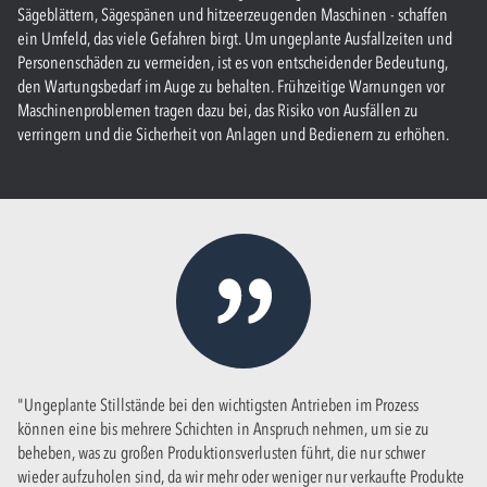
Sägeblättern, Sägespänen und hitzeerzeugenden Maschinen - schaffen
ein Umfeld, das viele Gefahren birgt. Um ungeplante Ausfallzeiten und
Personenschäden zu vermeiden, ist es von entscheidender Bedeutung,
den Wartungsbedarf im Auge zu behalten. Frühzeitige Warnungen vor
Maschinenproblemen tragen dazu bei, das Risiko von Ausfällen zu
verringern und die Sicherheit von Anlagen und Bedienern zu erhöhen.
"
Ungeplante Stillstände bei den wichtigsten Antrieben im Prozess
können eine bis mehrere Schichten in Anspruch nehmen, um sie zu
beheben, was zu großen Produktionsverlusten führt, die nur schwer
wieder aufzuholen sind, da wir mehr oder weniger nur verkaufte Produkte