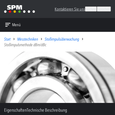
Kontaktieren Sie uns
Suchen
Sprachen
Menü
Start
Messtechniken
Stoßimpulsüberwachung
Stoßimpulsmethode dBm/dBc
Eigenschaften
Technische Beschreibung