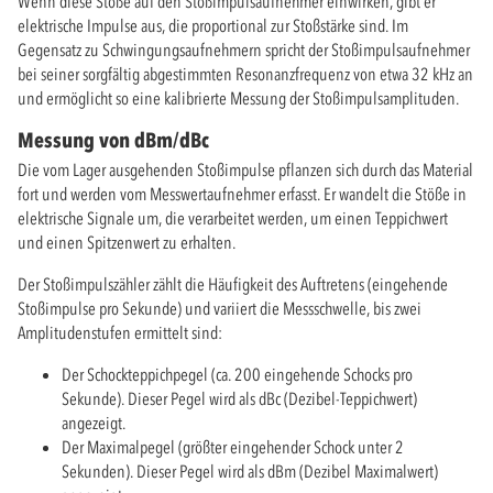
Wenn diese Stöße auf den Stoßimpulsaufnehmer einwirken, gibt er
elektrische Impulse aus, die proportional zur Stoßstärke sind. Im
Gegensatz zu Schwingungsaufnehmern spricht der Stoßimpulsaufnehmer
bei seiner sorgfältig abgestimmten Resonanzfrequenz von etwa 32 kHz an
und ermöglicht so eine kalibrierte Messung der Stoßimpulsamplituden.
Messung von dBm/dBc
Die vom Lager ausgehenden Stoßimpulse pflanzen sich durch das Material
fort und werden vom Messwertaufnehmer erfasst. Er wandelt die Stöße in
elektrische Signale um, die verarbeitet werden, um einen Teppichwert
und einen Spitzenwert zu erhalten.
Der Stoßimpulszähler zählt die Häufigkeit des Auftretens (eingehende
Stoßimpulse pro Sekunde) und variiert die Messschwelle, bis zwei
Amplitudenstufen ermittelt sind:
Der Schockteppichpegel (ca. 200 eingehende Schocks pro
Sekunde). Dieser Pegel wird als dBc (Dezibel-Teppichwert)
angezeigt.
Der Maximalpegel (größter eingehender Schock unter 2
Sekunden). Dieser Pegel wird als dBm (Dezibel Maximalwert)