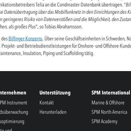
kationsbetreibers Telia an die Condmaster-Datenbank übertragen. "
Bil
se Datenübertragung über das Mobilfunknetz in den Einrichtungen des K
ein geringeres Risiko von Datenverstößen und die Möglichkeit, den Zust
en, als großes Plus
", so Tobias Abrahamsson.
l des
Bilfinger-Konzerns
. Über seine Geschäftseinheiten in Schweden, N
 Projekt- und Betriebsdienstleistungen für Onshore- und Offshore-Kunde
intenance, Insulation, Piping und Scaffolding tätig.
Unternehmen
Unterstützung
SPM International
PM Instrument
Kontakt
Marine & Offshore
ndsüberwachung
Herunterladen
SPM North America
soptimierung
SPM Academy
te und