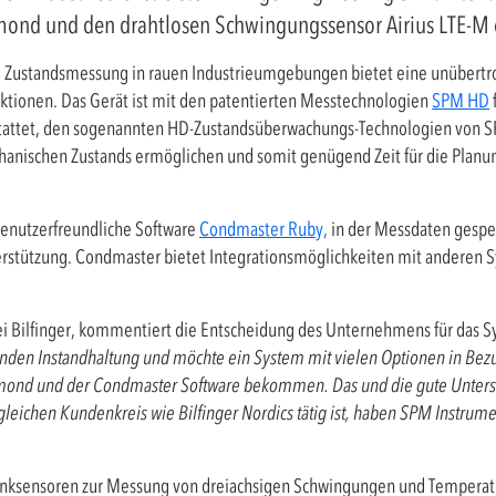
mond und den drahtlosen Schwingungssensor Airius LTE-M 
e Zustandsmessung in rauen Industrieumgebungen bietet eine unübertro
ktionen. Das Gerät ist mit den patentierten Messtechnologien
SPM HD
attet, den sogenannten HD-Zustandsüberwachungs-Technologien von S
chanischen Zustands ermöglichen und somit genügend Zeit für die Pl
 benutzerfreundliche Software
Condmaster Ruby,
in der Messdaten gespei
terstützung. Condmaster bietet Integrationsmöglichkeiten mit anderen
i Bilfinger, kommentiert die Entscheidung des Unternehmens für das S
nden Instandhaltung und möchte ein System mit vielen Optionen in Bezu
amond und der Condmaster Software bekommen. Das und die gute Unter
 gleichen Kundenkreis wie Bilfinger Nordics tätig ist, haben SPM Instrum
nksensoren zur Messung von dreiachsigen Schwingungen und Temperat