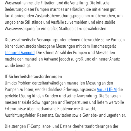
Wasseraufnahme, die Filtration und die Verteilung. Die kritische
Bedeutung dieser Pumpen macht es unerlässlich, sie mit einem gut
funktionierenden Zustandsüberwachungsprogramm zu überwachen, um
ungeplante Stillstände und Ausfälle zu vermeiden und eine stabile
Wasserversorgung für ein großes Stadtgebiet zu gewährleisten.
Dieses schwedische Versorgungsunternehmen überwachte seine Pumpen
bisher durch streckenbezogene Messungen mit dem Handmessgerät
Leonova Diamond
. Die schiere Anzahl der Pumpen und Messstellen
machte den manuellen Aufwand jedoch zu groß, und ein neuer Ansatz
wurde benötigt.
IT-Sicherheitsherausforderungen
Um das Problem der zeitaufwändigen manuellen Messung an den
Pumpen zu lösen, war der drahtlose Schwingungssensor
Airius LTE-M
die
perfekte Lösung für den Kunden und seine Anwendung. Die Sensoren
messen triaxiale Schwingungen und Temperaturen und liefern wertvolle
Erkenntnisse über mechanische Probleme wie Unwucht,
Ausrichtungsfehler, Resonanz, Kavitation sowie Getriebe- und Lagerfehler.
Die strengen IT-Compliance- und Datensicherheitsanforderungen der