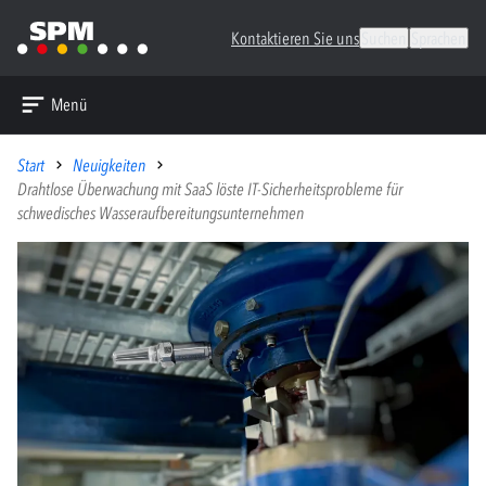
Kontaktieren Sie uns
Suchen
Sprachen
Menü
Start
Neuigkeiten
Drahtlose Überwachung mit SaaS löste IT-Sicherheitsprobleme für
schwedisches Wasseraufbereitungsunternehmen