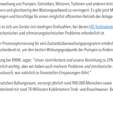
berwachung von Pumpen, Getrieben, Motoren, Turbinen und anderen kri
rn und gleichzeitig den Wartungsaufwand zu verringern. Es gibt jetzt Mi
ngen und Vorschläge für einen möglichst effizienten Betrieb der Anla
 es sich um Geräte mit niedrigen Drehzahlen, bei denen
HD-Technologi
chanischer und schmierungstechnischer Probleme erforderlich ist.
er Prozessoptimierung für sein Zustandsüberwachungsprogramm entdeckt,
tscheidend ist, um den besten Wirkungsgradpunkt der Pumpen zu finden,
hung bei RWW, sagte: "
Unser Joint Venture und unsere Beziehung zu SPM 
türlich wichtig, aber wir haben auch mehrere Probleme und mechanische 
ustausch, was natürlich zu finanziellen Einsparungen führt.
"
utschen Ballungsraum, versorgt jährlich rund 900.000 Menschen sowie
terland mit rund 70 Millionen Kubikmetern Trink- und Brauchwasser. 