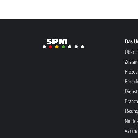
Das 
Über S
Zusta
Prozes
Produk
Dienst
Branc
Lösun
Neuigk
Verans